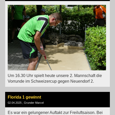
Um 16.30 Uhr spielt heute unsere 2. Mannschaft die
Vorrunde im Schweizercup gegen Neuendorf 2.
Florida 1 gewinnt
02.04.2025
, Grunder Marcel
Es war ein gelungener Auftakt zur Freiluftsaison. Bei